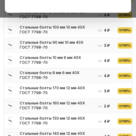
от
КУПИТЬ
ГОСТ 7798-70
Стальные болты 105 мм 10 мм 40Х
4 ₽
от
КУПИТЬ
ГОСТ 7798-70
Стальные болты 100 мм 10 мм 40Х
4 ₽
от
КУПИТЬ
ГОСТ 7798-70
Стальные болты 90 мм 10 мм 40Х
3 ₽
от
КУПИТЬ
ГОСТ 7798-70
Стальные болты 10 мм 6 мм 40Х
4 ₽
от
КУПИТЬ
ГОСТ 7798-70
Стальные болты 8 мм 6 мм 40Х
4 ₽
от
КУПИТЬ
ГОСТ 7798-70
Стальные болты 170 мм 12 мм 40Х
3 ₽
от
КУПИТЬ
ГОСТ 7798-70
Основные характеристики
Стальные болты 160 мм 12 мм 40Х
2 ₽
от
КУПИТЬ
ГОСТ 7798-70
В настоящее время стальные болты производятся в огромном
ассортименте, и от их дальнейшего использования зависит
Стальные болты 150 мм 12 мм 40Х
класс прочности. Для крепления деталей легких
4 ₽
от
КУПИТЬ
ГОСТ 7798-70
ненагруженных конструкции используются стальные болты
наделенные более низким классом прочности, для соединения
Стальные болты 140 мм 12 мм 40Х