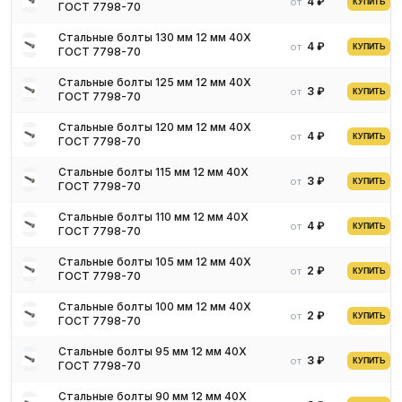
4 ₽
от
КУПИТЬ
ГОСТ 7798-70
ответственных сооружений, подвергающиеся большим
перегрузкам, эксплуатируются высокопрочные крепежные
Стальные болты 130 мм 12 мм 40Х
метизы (ГОСТ 7817-70).
4 ₽
от
КУПИТЬ
ГОСТ 7798-70
Исходным материалом для выпуска стальных болтов служит
Стальные болты 125 мм 12 мм 40Х
проволочный металлопрокат выполненный из углеродистой,
3 ₽
от
КУПИТЬ
ГОСТ 7798-70
низкоуглеродистой и легированной марок стали 10КП, 20КП, 10,
20, 35, 20Г2Р, 65Г, 40Х, 30Х3МФ, 30Х2АФ, 30Х2НМФА. Из
Стальные болты 120 мм 12 мм 40Х
4 ₽
от
КУПИТЬ
данных высококачественных стальных расплавов производятся
ГОСТ 7798-70
болты с хорошими физико-механическими свойствами,
Стальные болты 115 мм 12 мм 40Х
которые классифицируются по форме головки:
3 ₽
от
КУПИТЬ
ГОСТ 7798-70
универсальные с шестигранной головкой;
Стальные болты 110 мм 12 мм 40Х
рым-болт - метиз в форме кольца, соединенного с
4 ₽
от
КУПИТЬ
ГОСТ 7798-70
цилиндрическим резьбовым стержнем;
анкерные - крепёжный элемент, который устанавливается в
Стальные болты 105 мм 12 мм 40Х
2 ₽
от
КУПИТЬ
несущее основание для удержания каких-либо конструкций.
ГОСТ 7798-70
Также типоразмер различается по виду резьбы, которая может
Стальные болты 100 мм 12 мм 40Х
2 ₽
от
быть нанесена по всему стержню или только на определенную
КУПИТЬ
ГОСТ 7798-70
его часть. Способы нанесения резьбы установлены ГОСТом
Стальные болты 95 мм 12 мм 40Х
27017-86 и может быть нескольких типов:
3 ₽
от
КУПИТЬ
ГОСТ 7798-70
метрический;
шурупный;
Стальные болты 90 мм 12 мм 40Х